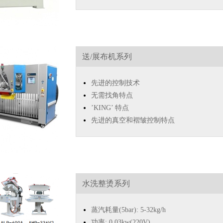
送/展布机系列
先进的控制技术
无需找角特点
’KING’ 特点
先进的真空和褶皱控制特点
水洗整烫系列
蒸汽耗量(5bar): 5-32kg/h
功率: 0.03kw(220V)