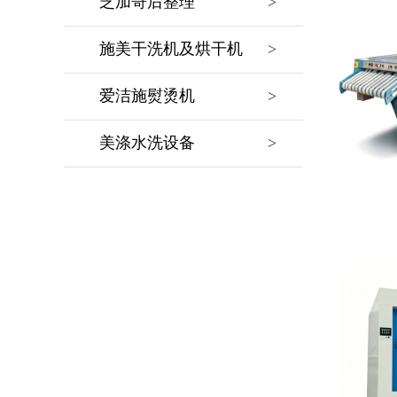
芝加哥后整理
>
施美干洗机及烘干机
>
爱洁施熨烫机
>
美涤水洗设备
>