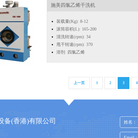
施美四氯乙烯干洗机
装载量(Kg): 8-12
滚筒容积(L): 165-200
清洗转速(rpm): 34
甩干转速(rpm): 370
溶剂: 四氯乙烯
上一页
1
2
3
4
设备(香港)有限公司
姓名：
Email