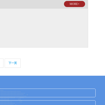
MORE+
下一页
：